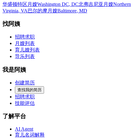
华盛顿特区月嫂
Washington DC
,
DC
北弗吉尼亚月嫂
Northern
Virginia
,
VA
巴尔的摩月嫂
Baltimore
,
MD
找阿姨
招聘求职
月嫂列表
育儿嫂列表
导乐列表
我是阿姨
创建简历
查找我的简历
招聘求职
技能评估
了解平台
AI Agent
育儿名词解释