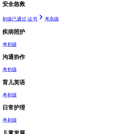
安全急救
初级已通过
·
证书
考高级
疾病照护
考初级
沟通协作
考初级
育儿英语
考初级
日常护理
考初级
儿童发展