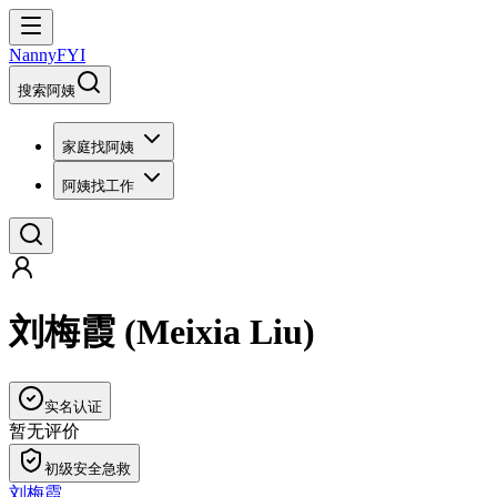
NannyFYI
搜索阿姨
家庭找阿姨
阿姨找工作
刘梅霞
(
Meixia Liu
)
实名认证
暂无评价
初级安全急救
刘梅霞