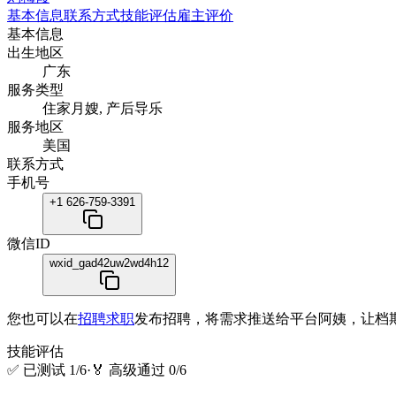
基本信息
联系方式
技能评估
雇主评价
基本信息
出生地区
广东
服务类型
住家月嫂, 产后导乐
服务地区
美国
联系方式
手机号
+1 626-759-3391
微信ID
wxid_gad42uw2wd4h12
您也可以在
招聘求职
发布招聘，将需求推送给平台阿姨，让档
技能评估
✅
已测试 1/6
·
🏅
高级通过 0/6