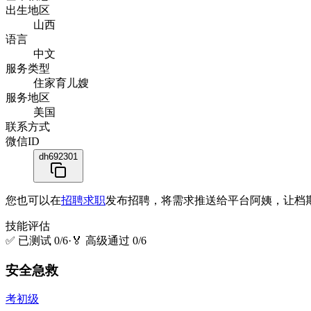
出生地区
山西
语言
中文
服务类型
住家育儿嫂
服务地区
美国
联系方式
微信ID
dh692301
您也可以在
招聘求职
发布招聘，将需求推送给平台阿姨，让档
技能评估
✅
已测试 0/6
·
🏅
高级通过 0/6
安全急救
考初级