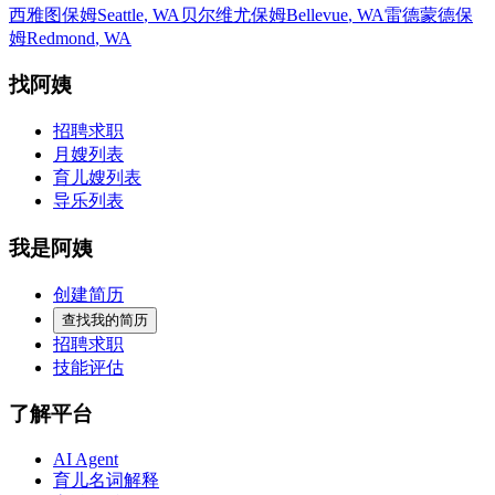
西雅图保姆
Seattle
,
WA
贝尔维尤保姆
Bellevue
,
WA
雷德蒙德保
姆
Redmond
,
WA
找阿姨
招聘求职
月嫂列表
育儿嫂列表
导乐列表
我是阿姨
创建简历
查找我的简历
招聘求职
技能评估
了解平台
AI Agent
育儿名词解释