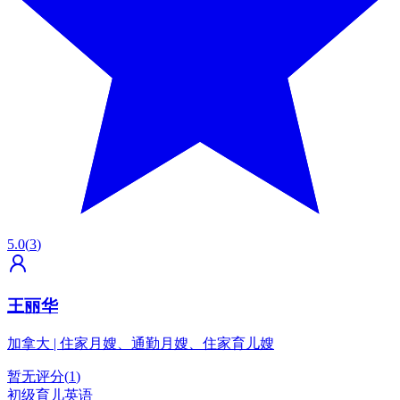
5.0
(
3
)
王丽华
加拿大
|
住家月嫂、通勤月嫂、住家育儿嫂
暂无评分
(
1
)
初级育儿英语