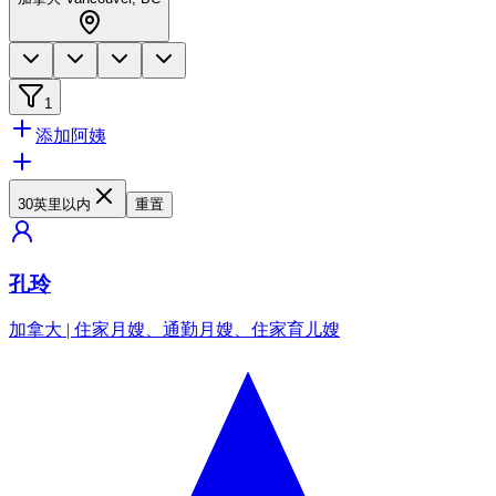
1
添加阿姨
30英里以内
重置
孔玲
加拿大
|
住家月嫂、通勤月嫂、住家育儿嫂