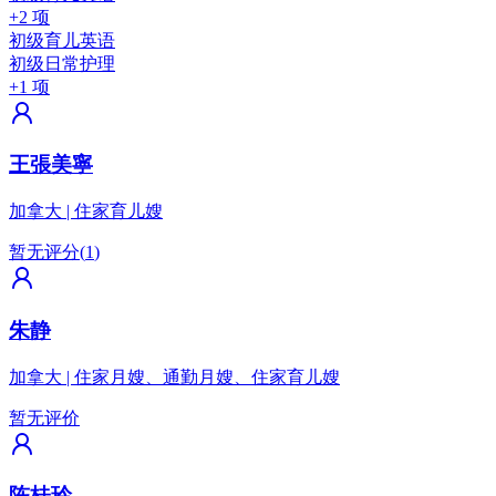
+2 项
初级育儿英语
初级日常护理
+1 项
王張美寧
加拿大
|
住家育儿嫂
暂无评分
(
1
)
朱静
加拿大
|
住家月嫂、通勤月嫂、住家育儿嫂
暂无评价
陈桂玲