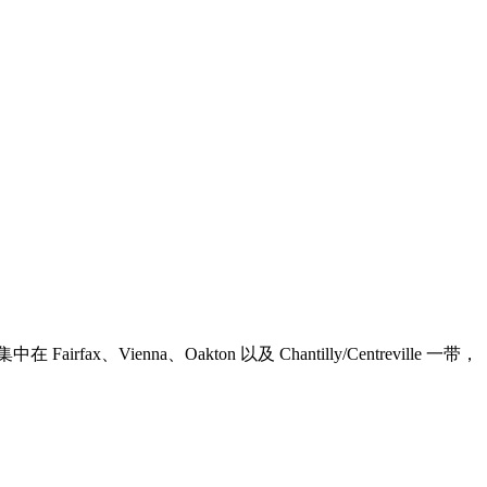
a、Oakton 以及 Chantilly/Centreville 一带，