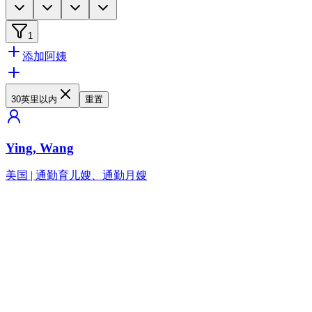
1
添加阿姨
30英里以内
重置
Ying, Wang
美国
|
通勤育儿嫂、通勤月嫂