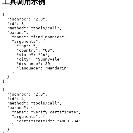
工具调用示例
{

  "jsonrpc": "2.0",

  "id": 3,

  "method": "tools/call",

  "params": {

    "name": "find_nannies",

    "arguments": {

      "top": 5,

      "country": "US",

      "state": "CA",

      "city": "Sunnyvale",

      "distance": 30,

      "language": "Mandarin"

    }

  }

}
{

  "jsonrpc": "2.0",

  "id": 4,

  "method": "tools/call",

  "params": {

    "name": "verify_certificate",

    "arguments": {

      "certificateId": "ABCD1234"

    }

  }
