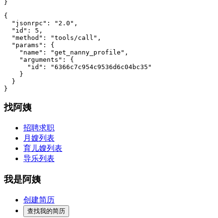
}
{

  "jsonrpc": "2.0",

  "id": 5,

  "method": "tools/call",

  "params": {

    "name": "get_nanny_profile",

    "arguments": {

      "id": "6366c7c954c9536d6c04bc35"

    }

  }

}
找阿姨
招聘求职
月嫂列表
育儿嫂列表
导乐列表
我是阿姨
创建简历
查找我的简历