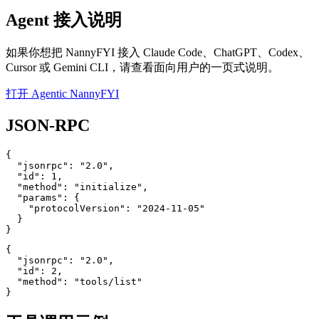
Agent 接入说明
如果你想把 NannyFYI 接入 Claude Code、ChatGPT、Codex、
Cursor 或 Gemini CLI，请查看面向用户的一页式说明。
打开 Agentic NannyFYI
JSON-RPC
{

  "jsonrpc": "2.0",

  "id": 1,

  "method": "initialize",

  "params": {

    "protocolVersion": "2024-11-05"

  }

}
{

  "jsonrpc": "2.0",

  "id": 2,

  "method": "tools/list"

}