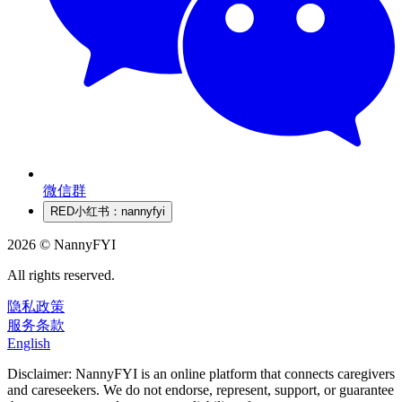
微信群
RED
小红书：nannyfyi
2026 © NannyFYI
All rights reserved.
隐私政策
服务条款
English
Disclaimer: NannyFYI is an online platform that connects caregivers
and careseekers. We do not endorse, represent, support, or guarantee