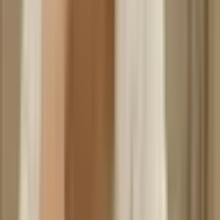
美国
|
住家月嫂、通勤月嫂、产后导乐