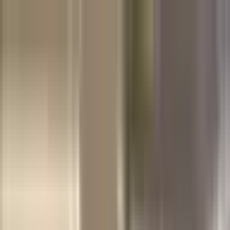
NannyFYI
搜索阿姨
家庭找阿姨
阿姨找工作
在圣克拉拉找导乐
浏览圣克拉拉地区的导乐、陪产支持和产后陪伴服务。比较评
价、服务方向、语言和地区覆盖，快速筛选合适人选。 Santa
Clara 的导乐常在 Kaiser Santa Clara、El Camino Health 和 Good
Samaritan 协助生产，服务南湾中心区域的家庭。
搜索Doula
美国 Santa Clara, CA