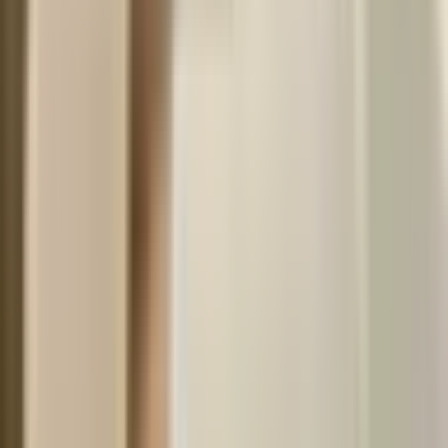
5.0
(
25
)
高级育儿英语
+5 项
高级育儿英语
初级安全急救
+4 项
陈玉