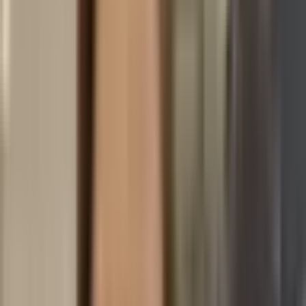
5.0
(
11
)
高级日常护理
+5 项
高级日常护理
高级安全急救
+4 项
谭丽君