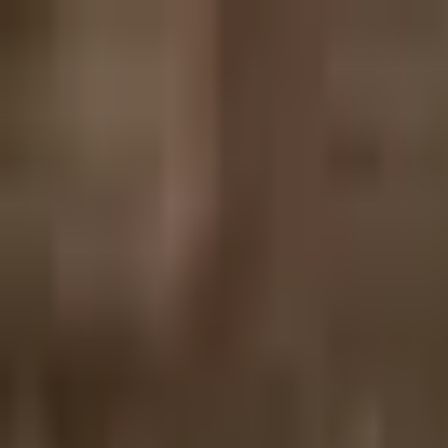
NannyFYI
搜索阿姨
家庭找阿姨
阿姨找工作
在密尔沃基找导乐
浏览密尔沃基地区的导乐、陪产支持和产后陪伴服务。比较评价、服务方向、
Columbia St. Mary’s 协助生产。
搜索Doula
美国 Milwaukee, WI