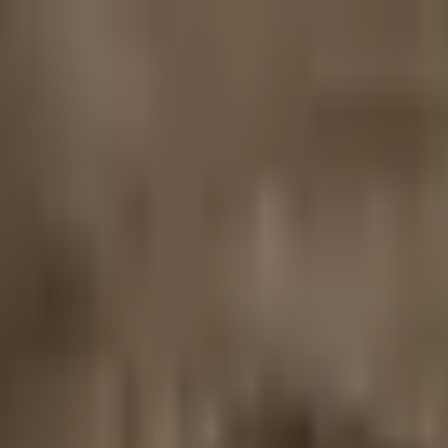
语言和地区覆盖，快速筛选合适人选。 密尔沃基的导乐常在 Froedter