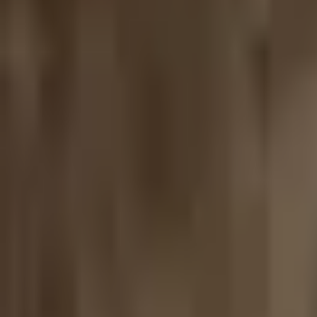
1
添加阿姨
30英里以内
重置
Loomis, Amy
美国
|
产前导乐