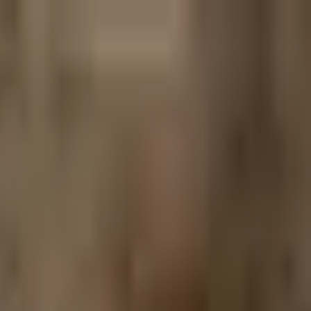
t Hospital、Aurora 系列医院和 Ascension