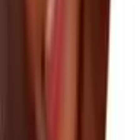
Giordano, Cherish
美国
|
产前导乐、产后导乐
暂无评价
Hernandez, Cristina
美国
|
产前导乐、产后导乐
暂无评价
Nelson, Jefferyanna
美国
|
产前导乐、产后导乐
暂无评价
加载更多阿姨