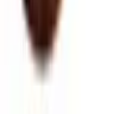
AI Agent
育儿名词解释
审核标准
联系我们
support@nanny.fyi