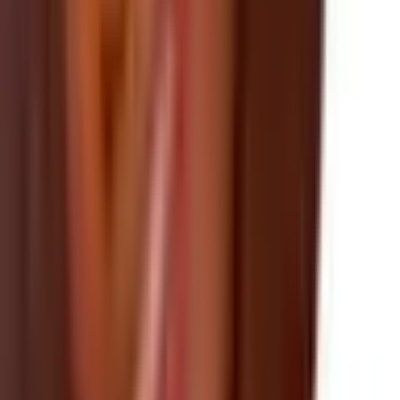
5.0
(
4
)
Forrest, Marchea
美国
|
产前导乐、产后导乐
暂无评价