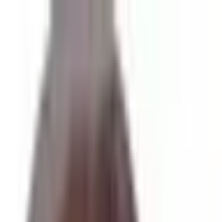
NannyFYI
搜索阿姨
家庭找阿姨
阿姨找工作
在拉斯维加斯找导乐
浏览拉斯维加斯地区的导乐、陪产支持和产后陪伴服务。比较
评价、服务方向、语言和地区覆盖，快速筛选合适人选。 拉
斯维加斯的导乐常在 Summerlin Hospital、St. Rose Dominican
系列医院和 Sunrise Hospital 协助生产。
搜索Doula
美国 Las Vegas, NV