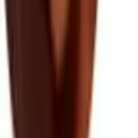
拉斯维加斯导乐常见问题
在拉斯维加斯能找到产后导乐吗？
导乐和月嫂一样吗？
第一次联系拉斯维加斯导乐应该问什么？
在拉斯维加斯能找到熟悉 Summerlin 或 St. Rose 生产的导乐吗？
相关页面
洛杉矶导乐
查看洛杉矶地区的相关服务页面。
凤凰城导乐